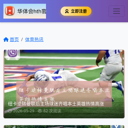
立即注册
首页
体育热讯
纽卡逆转曼联后主场球迷齐唱本土英雄热情高涨
2026-05-29
62 次阅读