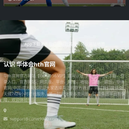
App下载
关于我们
隐私政策
服务协议
网站地图
认识 华体会hth官网
华th官网官方网站【GOGO56.VIP】官网认证:手机版、app下载、登
录入口、官方网站、网页版、平台、网址、地址、注册、娱乐，华th
官网(中国)官方网站欢迎大家选择真正的官方通道，同时我们提供全
天候7x24小时在线服务，第一时间处理各类问题，正规集团平台有保
障，欢迎体验！
support@curve9300.com