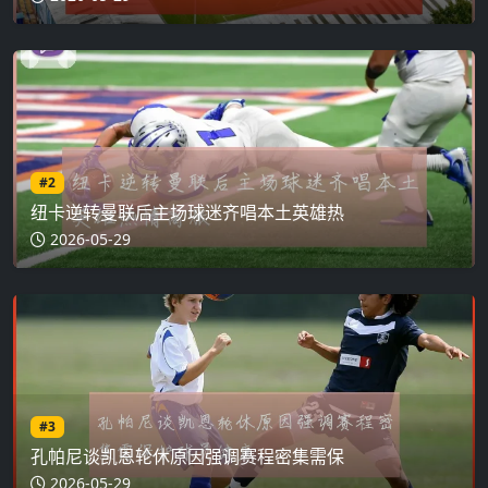
#2
纽卡逆转曼联后主场球迷齐唱本土英雄热
2026-05-29
#3
孔帕尼谈凯恩轮休原因强调赛程密集需保
2026-05-29