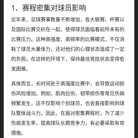
1、赛程密集对球员影响
近年来，足球赛事数量不断增加，各大联赛、杯赛以
及国际比赛交织在一起，使得球员面临着前所未有的
比赛压力。这种高强度、高频率的比赛模式，不仅消
耗了球员大量体力，还对他们的心理状态造成了一定
的负担。在这样的环境下，保持最佳竞技状态变得愈
发困难。
具体而言，长时间处于高强度比赛中，会导致运动损
伤风险增加。例如，肌肉拉伤、韧带损伤等常见伤病
频繁发生，这不仅影响个别球员，也会直接影响到球
队整体战斗力。因此，在面对密集赛程时，为了减少
伤病发生率，提高球队长期竞争力，有必要采取有效
措施。